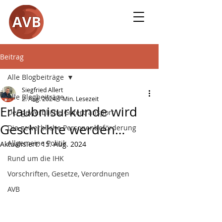
Beitrag
Alle Blogbeiträge
Siegfried Allert
Alle Blogbeiträge
2. Aug. 2024
1 Min. Lesezeit
Erlaubnisurkunde wird
Der gewerbliche Gütertransport
Geschichte werden…
Die gewerbliche Personenbeförderung
Allgemeine Politik
Aktualisiert:
15. Aug. 2024
Rund um die IHK
Vorschriften, Gesetze, Verordnungen
AVB