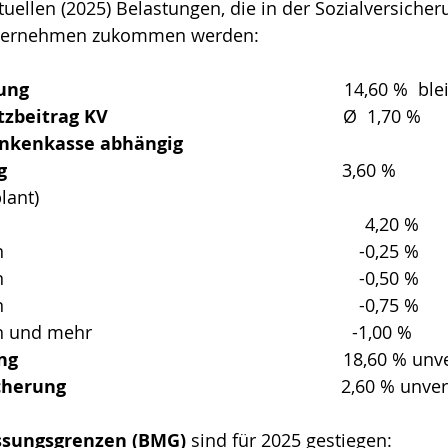
uellen (2025) Belastungen, die in der Sozialversicher
nternehmen zukommen werden:
g      
                                                         14,60 %  bl
ag KV                                               
Ø  1,70 % 
ankenkasse abhängig
       
                                                          3,60 %           
lant)
                                                                     4,20 %
                                                                   -0,25 %
                                                                   -0,50 %
                                                                   -0,75 %
nd mehr                                                    -1,00 %
       
                                                          18,60 %
herung   
                                                    2,60 % u
ssungsgrenzen (BMG)
 sind für 2025 gestiegen: