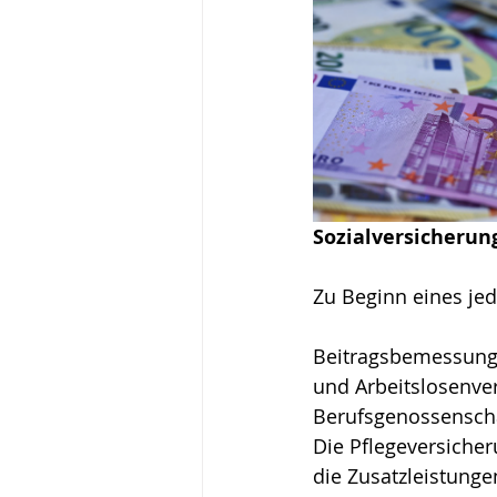
Sozialversicherun
Zu Beginn eines je
Beitragsbemessungsg
und Arbeitslosenver
Berufsgenossenschaf
Die Pflegeversiche
die Zusatzleistung