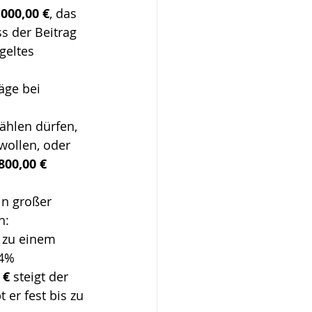
.000,00 €
, das 
ss der Beitrag 
geltes 
äge bei 
ählen dürfen, 
wollen, oder 
800,00 €
in großer 
n:
s zu einem 
14% 
 €
 steigt der 
t er fest bis zu 