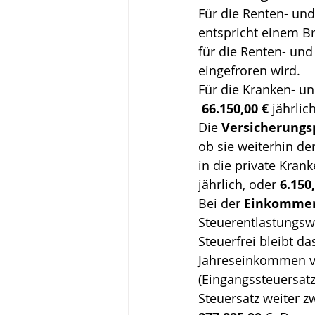
Für die Renten- und
entspricht einem B
für die Renten- und
eingefroren wird.
Für die Kranken- un
66.150,00 €
 jährlic
Die 
Versicherungs
ob sie weiterhin de
in die private Kran
jährlich, oder 
6.150
Bei der 
Einkommen
Steuerentlastungswu
Steuerfrei bleibt d
Jahreseinkommen v
(Eingangssteuersatz
Steuersatz weiter 