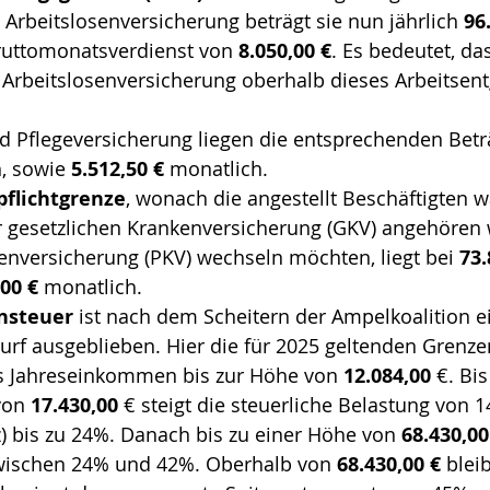
 Arbeitslosenversicherung beträgt sie nun jährlich 
96
ruttomonatsverdienst von 
8.050,00
€
. Es bedeutet, da
 Arbeitslosenversicherung oberhalb dieses Arbeitsent
d Pflegeversicherung liegen die entsprechenden Betr
h, sowie 
5.512,50 €
 monatlich.
pflichtgrenze
, wonach die angestellt Beschäftigten w
r gesetzlichen Krankenversicherung (GKV) angehören 
kenversicherung (PKV) wechseln möchten, liegt bei 
73.
,00 €
 monatlich.
steuer
 ist nach dem Scheitern der Ampelkoalition e
rf ausgeblieben. Hier die für 2025 geltenden Grenze
as Jahreseinkommen bis zur Höhe von 
12.084,00
 €. Bi
on 
17.430,00
 € steigt die steuerliche Belastung von 
) bis zu 24%. Danach bis zu einer Höhe von 
68.430,00
zwischen 24% und 42%. Oberhalb von 
68.430,00 €
 bleib