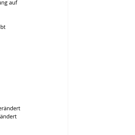
ung auf 
eibt
                      
 unverändert
nverändert