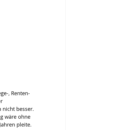
ge-, Renten- 
r 
 nicht besser. 
ng wäre ohne 
ahren pleite.