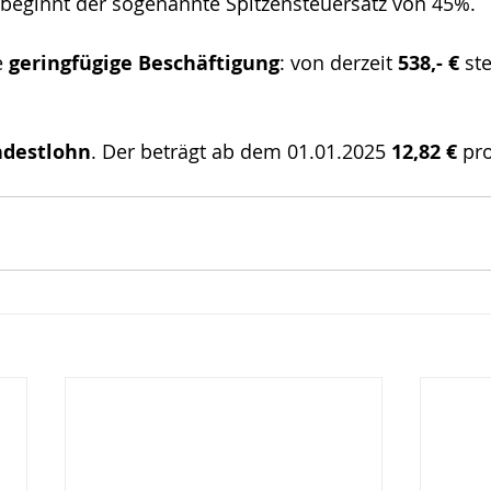
 beginnt der sogenannte Spitzensteuersatz von 45%.
 
geringfügige Beschäftigung
: von derzeit 
538,- €
 st
destlohn
. Der beträgt ab dem 01.01.2025 
12,82 €
 pr