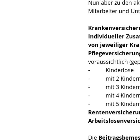
Nun aber zu den akt
Mitarbeiter und U
Krankenversicherun
Individueller Zusatzbeitr
von jeweiliger Kr
Pflegeversicherung  
voraussichtlich (gep
-          Kinderlose        
-          mit 2 Kindern    
-          mit 3 Kindern    
-          mit 4 Kindern    
-          mit 5 Kindern u
Rentenversicherung
Arbeitslosenversic
Die 
Beitragsbeme