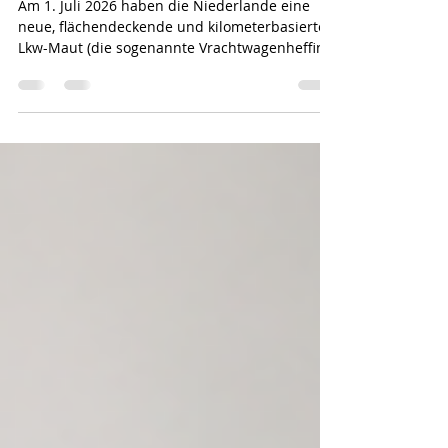
den Niederlanden ab Juli 2026
Am 1. Juli 2026 haben die Niederlande eine
neue, flächendeckende und kilometerbasierte
Lkw-Maut (die sogenannte Vrachtwagenheffing)
eingeführt. Die bisherige Eurovignette wurde
gleichzeitig abgeschafft. Die Maut gilt für alle
gewerblichen Nutzfahrzeuge und Lkw mit
einem zulässigen Gesamtgewicht von mehr als
3,5 Tonnen auf fast allen Autobahnen sowie auf
ausgewählten Provinz- und Gemeindestraßen.
Wichtigste Fakten zur neuen Lkw-Maut
Berechnung: Die Gebühr pro gefahrenem
Kilom